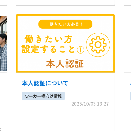
本人認証について
ワーカー様向け情報
2025/10/03 13:27
5