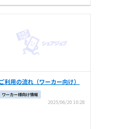
ご利用の流れ（ワーカー向け）
ワーカー様向け情報
2025/06/20 10:28