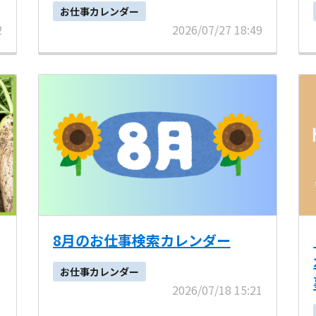
お仕事カレンダー
2
2026/07/27 18:49
8月のお仕事検索カレンダー
お仕事カレンダー
2026/07/18 15:21