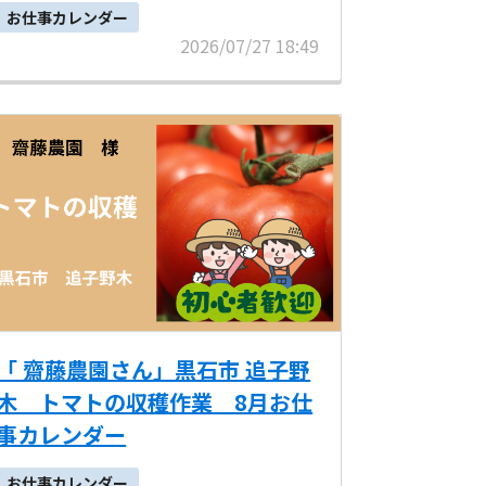
お仕事カレンダー
2026/07/27 18:49
「 齋藤農園さん」黒石市 追子野
木 トマトの収穫作業 8月お仕
事カレンダー
お仕事カレンダー