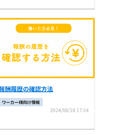
報酬履歴の確認方法
ワーカー様向け情報
2024/08/18 17:34