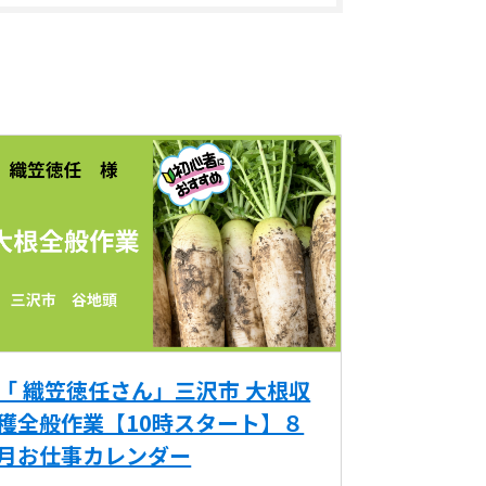
「 織笠徳任さん」三沢市 大根収
穫全般作業【10時スタート】８
月お仕事カレンダー