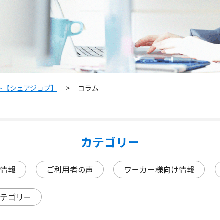
ト【シェアジョブ】
>
コラム
カテゴリー
情報
ご利用者の声
ワーカー様向け情報
テゴリー