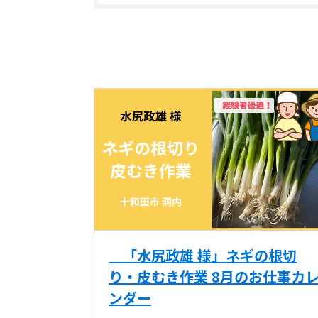
「水尻政雄 様」ネギの根切
り・皮むき作業 8月のお仕事カ
ンダー