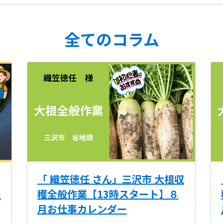
全てのコラム
「 織笠徳任 さん」三沢市 大根収
レ
穫全般作業【13時スタート】８
月お仕事カレンダー