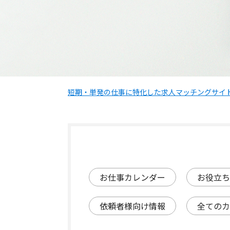
短期・単発の仕事に特化した求人マッチングサイ
お仕事カレンダー
お役立ち
依頼者様向け情報
全てのカ