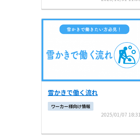
雪かきで働く流れ
ワーカー様向け情報
2025/01/07 18:3