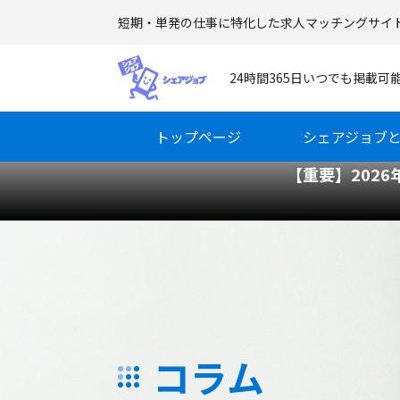
短期・単発の仕事に特化した求人マッチングサイ
24時間365日いつでも掲載
トップページ
シェアジョブ
【重要】202
コラム