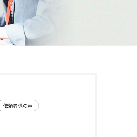
依頼者様の声