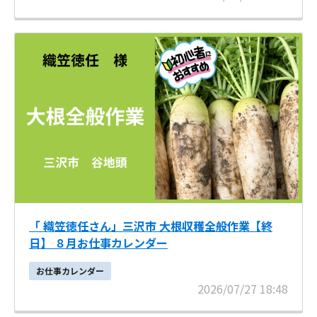
「 織笠徳任さん」三沢市 大根収穫全般作業【終
日】 ８月お仕事カレンダー
お仕事カレンダー
2026/07/27 18:48