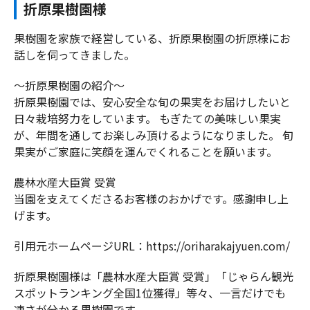
折原果樹園様
果樹園を家族で経営している、折原果樹園の折原様にお
話しを伺ってきました。
～折原果樹園の紹介～
折原果樹園では、安心安全な旬の果実をお届けしたいと
日々栽培努力をしています。 もぎたての美味しい果実
が、年間を通してお楽しみ頂けるようになりました。 旬
果実がご家庭に笑顔を運んでくれることを願います。
農林水産大臣賞 受賞
当園を支えてくださるお客様のおかげです。感謝申し上
げます。
引用元ホームページURL：https://oriharakajyuen.com/
折原果樹園様は「農林水産大臣賞 受賞」「じゃらん観光
スポットランキング全国1位獲得」等々、一言だけでも
凄さが分かる果樹園です。