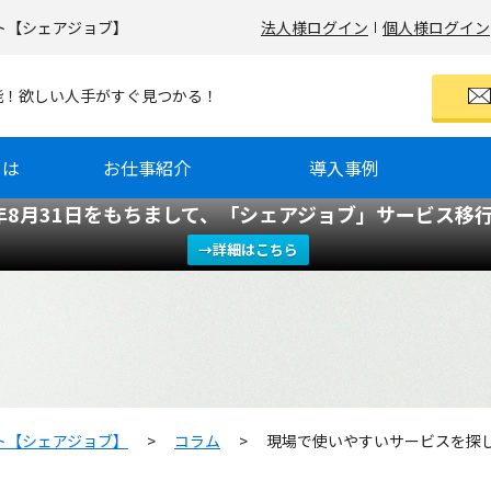
ト【シェアジョブ】
法人様ログイン
個人様ログイン
可能！欲しい人手がすぐ見つかる！
とは
お仕事紹介
導入事例
6年8月31日をもちまして、「シェアジョブ」サービス移
→詳細はこちら
ト【シェアジョブ】
>
コラム
>
現場で使いやすいサービスを探