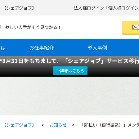
ト【シェアジョブ】
法人様ログイン
個人様ログイン
可能！欲しい人手がすぐ見つかる！
とは
お仕事紹介
導入事例
6年8月31日をもちまして、「シェアジョブ」サービス移
→詳細はこちら
ト【シェアジョブ】
>
お知らせ
>
「即払い（銀行振込）」メン