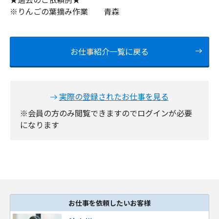
※りんごの葉摘み作業 青森
お仕事紹介一覧に戻る
実際の登録されたお仕事を見る
※会員の方のみ閲覧できますのでログインが必要
になります
お仕事を依頼したいお客様