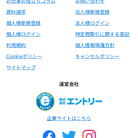
お仕事お役立ちコラム
お問い合わせ
資料請求
法人様新規登録
個人様新規登録
法人様ログイン
個人様ログイン
特定商取引に関する表記
利用規約
個人情報保護方針
Cookieポリシー
キャンセルポリシー
サイトマップ
運営会社
企業サイトはこちら