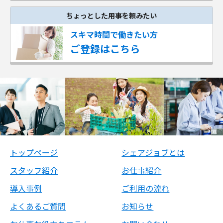
ちょっとした用事を頼みたい
スキマ時間で働きたい方
ご登録はこちら
トップページ
シェアジョブとは
スタッフ紹介
お仕事紹介
導入事例
ご利用の流れ
よくあるご質問
お知らせ