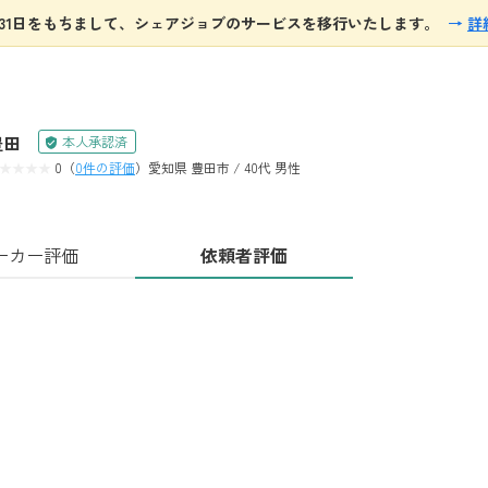
8月31日をもちまして、シェアジョブのサービスを移行いたします。
→
詳
豊田
本人承認済
0（
0件の評価
）
愛知県 豊田市 / 40代 男性
ーカー評価
依頼者評価