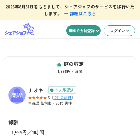
2026年8月31日をもちまして、シェアジョブのサービスを移行いた
します。
→
詳細はこちら
無料で会員登録
ログイン
庭の剪定
1,596円 / 時間
ナオキ
本人承認済
5（
12件の評価
）
青森県 弘前市 / 30代 男性
報酬
1,596円／1時間