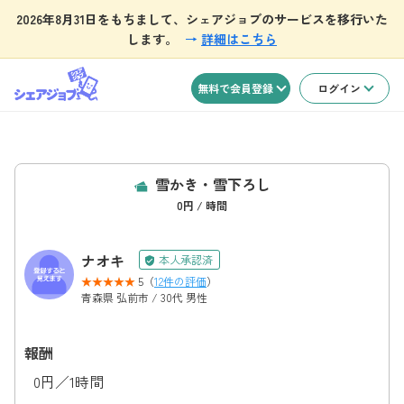
2026年8月31日をもちまして、シェアジョブのサービスを移行いた
します。
→
詳細はこちら
無料で会員登録
ログイン
雪かき・雪下ろし
0円 / 時間
ナオキ
本人承認済
5（
12件の評価
）
青森県 弘前市 / 30代 男性
報酬
0円／1時間