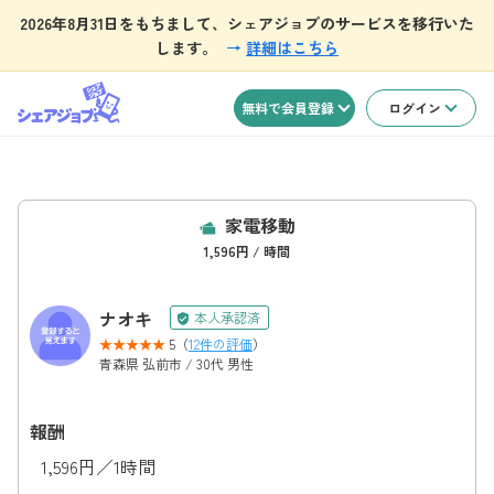
2026年8月31日をもちまして、シェアジョブのサービスを移行いた
します。
→
詳細はこちら
無料で会員登録
ログイン
家電移動
1,596円 / 時間
ナオキ
本人承認済
5（
12件の評価
）
青森県 弘前市 / 30代 男性
報酬
1,596円／1時間