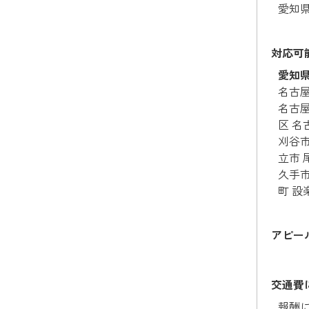
愛知県
対応可
愛知
名古屋
名古屋
区 名
刈谷市
立市 
久手市
町 設
アピー
交通費
報酬