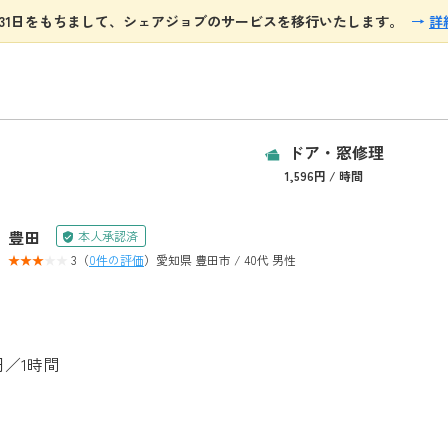
8月31日をもちまして、シェアジョブのサービスを移行いたします。
→
詳
ドア・窓修理
1,596円 / 時間
豊田
本人承認済
3（
0件の評価
）
愛知県 豊田市 / 40代 男性
6円／1時間