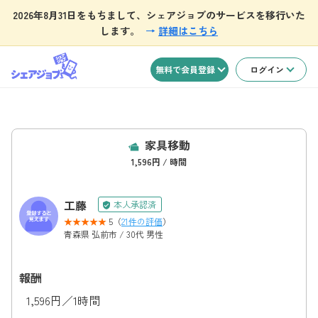
2026年8月31日をもちまして、シェアジョブのサービスを移行いた
します。
→
詳細はこちら
無料で会員登録
ログイン
家具移動
1,596円 / 時間
工藤
本人承認済
5（
21件の評価
）
青森県 弘前市 / 30代 男性
報酬
1,596円／1時間