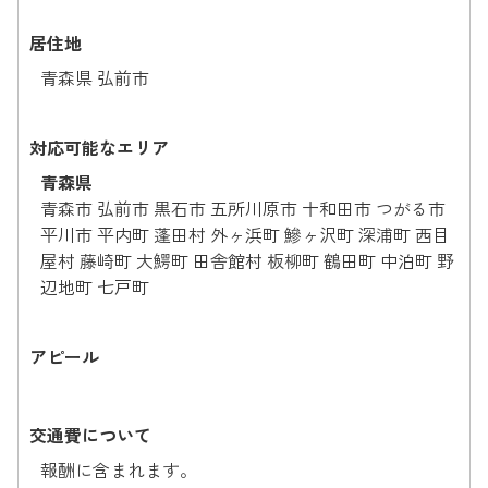
居住地
青森県 弘前市
対応可能なエリア
青森県
青森市 弘前市 黒石市 五所川原市 十和田市 つがる市
平川市 平内町 蓬田村 外ヶ浜町 鰺ヶ沢町 深浦町 西目
屋村 藤崎町 大鰐町 田舎館村 板柳町 鶴田町 中泊町 野
辺地町 七戸町
アピール
交通費について
報酬に含まれます。