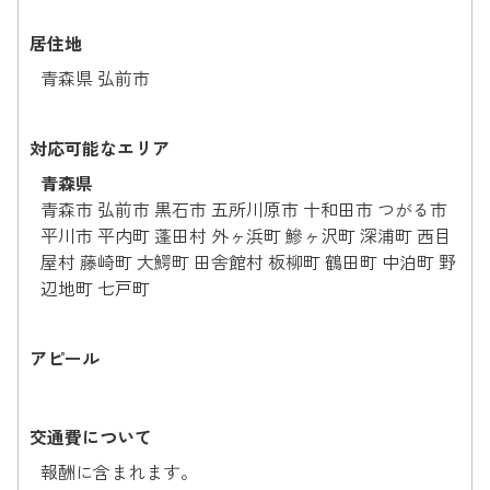
居住地
青森県 弘前市
対応可能なエリア
青森県
青森市 弘前市 黒石市 五所川原市 十和田市 つがる市
平川市 平内町 蓬田村 外ヶ浜町 鰺ヶ沢町 深浦町 西目
屋村 藤崎町 大鰐町 田舎館村 板柳町 鶴田町 中泊町 野
辺地町 七戸町
アピール
交通費について
報酬に含まれます。