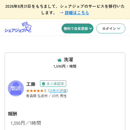
2026年8月31日をもちまして、シェアジョブのサービスを移行いた
します。
→
詳細はこちら
無料で会員登録
ログイン
洗濯
1,596円 / 時間
工藤
本人承認済
5（
21件の評価
）
青森県 弘前市 / 30代 男性
報酬
1,596円／1時間