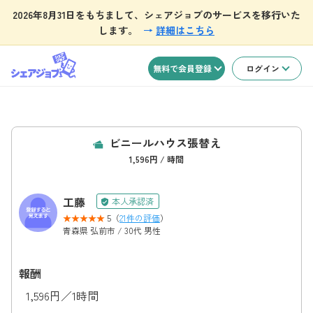
2026年8月31日をもちまして、シェアジョブのサービスを移行いた
します。
→
詳細はこちら
無料で会員登録
ログイン
ビニールハウス張替え
1,596円 / 時間
工藤
本人承認済
5（
21件の評価
）
青森県 弘前市 / 30代 男性
報酬
1,596円／1時間