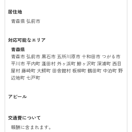
居住地
青森県 弘前市
対応可能なエリア
青森県
青森市 弘前市 黒石市 五所川原市 十和田市 つがる市
平川市 平内町 蓬田村 外ヶ浜町 鰺ヶ沢町 深浦町 西目
屋村 藤崎町 大鰐町 田舎館村 板柳町 鶴田町 中泊町 野
辺地町 七戸町
アピール
交通費について
報酬に含まれます。