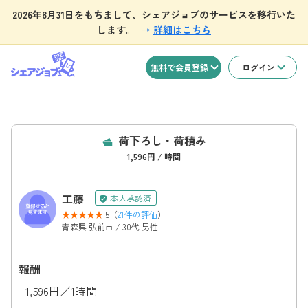
2026年8月31日をもちまして、シェアジョブのサービスを移行いた
します。
→
詳細はこちら
無料で会員登録
ログイン
荷下ろし・荷積み
1,596円 / 時間
工藤
本人承認済
5（
21件の評価
）
青森県 弘前市 / 30代 男性
報酬
1,596円／1時間