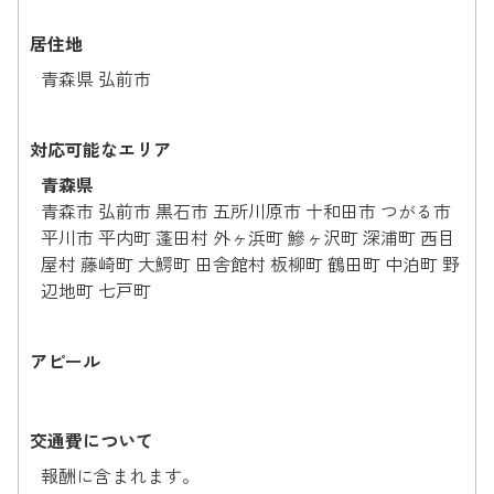
居住地
青森県 弘前市
対応可能なエリア
青森県
青森市 弘前市 黒石市 五所川原市 十和田市 つがる市
平川市 平内町 蓬田村 外ヶ浜町 鰺ヶ沢町 深浦町 西目
屋村 藤崎町 大鰐町 田舎館村 板柳町 鶴田町 中泊町 野
辺地町 七戸町
アピール
交通費について
報酬に含まれます。